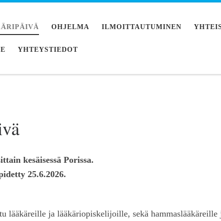
ÄRIPÄIVÄ
OHJELMA
ILMOITTAUTUMINEN
YHTEI
LE
YHTEYSTIEDOT
ivä
ttain kesäisessä Porissa.
idetty 25.6.2026.
lääkäreille ja lääkäriopiskelijoille, sekä hammaslääkäreille 