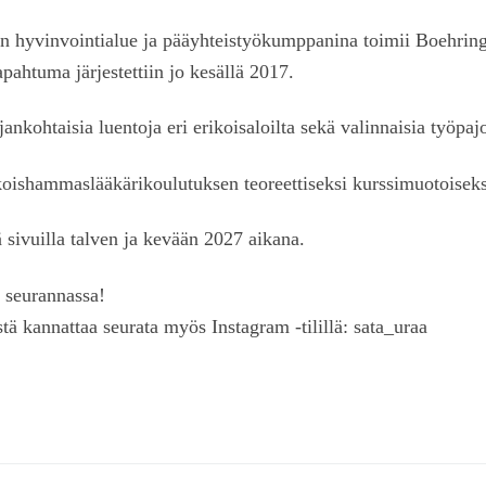
an hyvinvointialue ja pääyhteistyökumppanina toimii Boehrin
pahtuma järjestettiin jo kesällä 2017.
ankohtaisia luentoja eri erikoisaloilta sekä valinnaisia työpajo
koishammaslääkärikoulutuksen teoreettiseksi kurssimuotoiseksi
ä sivuilla talven ja kevään 2027 aikana.
t seurannassa!
tä kannattaa seurata myös Instagram -tilillä: sata_uraa