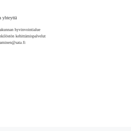
a yhteyttä
akunnan hyvinvointialue
kilöstön kehittämispalvelut
aminen@sata.fi