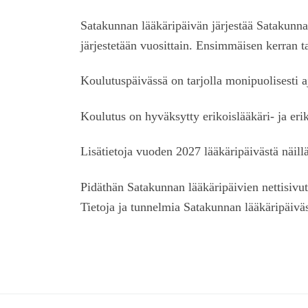
Satakunnan lääkäripäivän järjestää Satakunn
järjestetään vuosittain. Ensimmäisen kerran ta
Koulutuspäivässä on tarjolla monipuolisesti aj
Koulutus on hyväksytty erikoislääkäri- ja eri
Lisätietoja vuoden 2027 lääkäripäivästä näill
Pidäthän Satakunnan lääkäripäivien nettisivu
Tietoja ja tunnelmia Satakunnan lääkäripäiväs